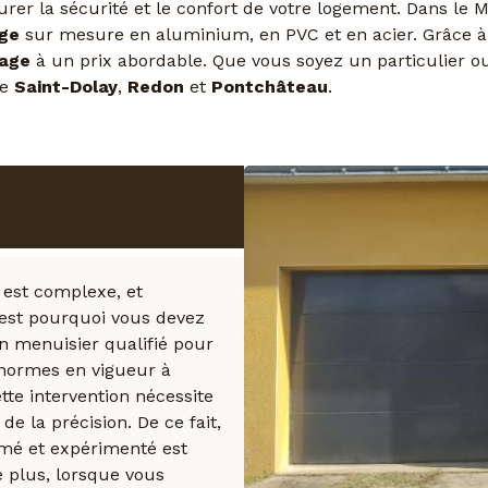
ssurer la sécurité et le confort de votre logement. Dans 
age
sur mesure en aluminium, en PVC et en acier. Grâce à
rage
à un prix abordable. Que vous soyez un particulier ou
de
Saint-Dolay
,
Redon
et
Pontchâteau
.
 votre garage
l
e est complexe, et
est pourquoi vous devez
’un menuisier qualifié pour
s normes en vigueur à
ette intervention nécessite
de la précision. De ce fait,
mé et expérimenté est
e plus, lorsque vous