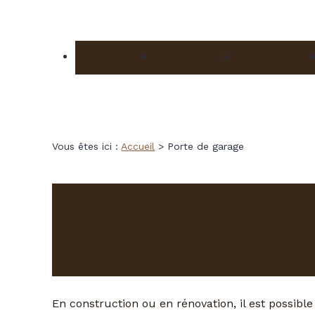
Panneau de gestion des cookies
Porte & fenêtre
Baie coulissante
Porte de garag
Vous êtes ici :
Accueil
> Porte de garage
Installation de 
Saint-Dolay, Pontchâteau, 
En construction ou en rénovation, il est possible