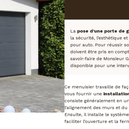
L’installation
à Saint-Dolay
La
pose d’une porte de 
la sécurité, l’esthétique e
pour auto. Pour réussir s
doivent être pris en compt
savoir-faire de Monsieur 
disponible pour une interv
Ce menuisier travaille de f
vous fournir une
installati
consiste généralement en un n
l’alignement des murs et du s
Ensuite, il installe le systèm
faciliter l’ouverture et la fe