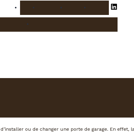
Accueil
Réalisations
Actualités
Contact
e
Volet roulant
Pose
Menuiserie réparation & entretien
porte de garage séc
Redon
 d’installer ou de changer une porte de garage. En effet, l