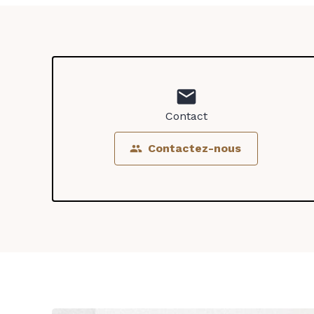
mail
Contact
Contactez-nous
people