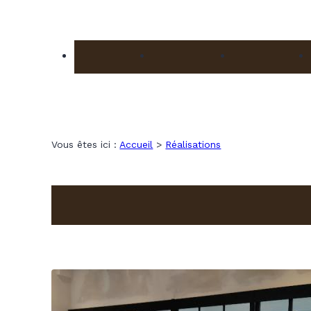
Panneau de gestion des cookies
Porte & fenêtre
Baie coulissante
Porte de garage
Vous êtes ici :
Accueil
>
Réalisations
Réalisations