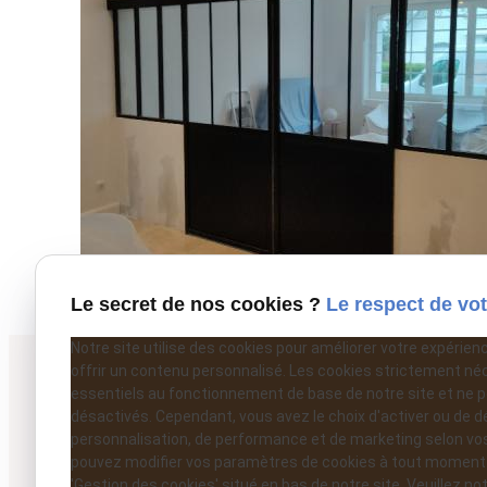
Le secret de nos cookies ?
Le respect de vot
Notre site utilise des cookies pour améliorer votre expérien
offrir un contenu personnalisé. Les cookies strictement né
essentiels au fonctionnement de base de notre site et ne 
désactivés. Cependant, vous avez le choix d'activer ou de d
personnalisation, de performance et de marketing selon vo
pouvez modifier vos paramètres de cookies à tout moment en
'Gestion des cookies' situé en bas de notre site. Veuillez no