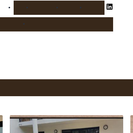
Accueil
Réalisations
Actualités
Contact
Volet roulant
Pose
Menuiserie réparation & entretien