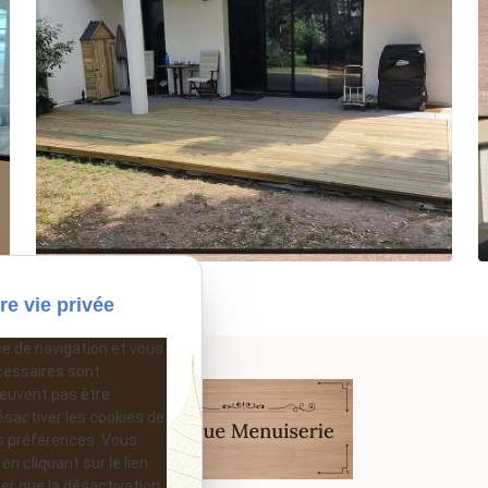
re vie privée
ce de navigation et vous
cessaires sont
peuvent pas être
ésactiver les cookies de
s préférences. Vous
 cliquant sur le lien
ter que la désactivation